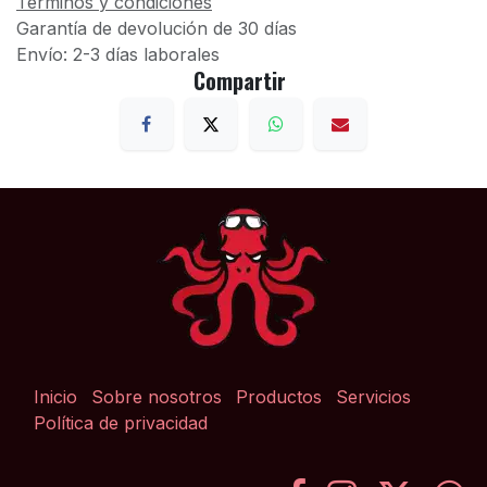
Términos y condiciones
Garantía de devolución de 30 días
Envío: 2-3 días laborales
Compartir
Inicio
Sobre nosotros
Productos
Servicios
Política de privacidad