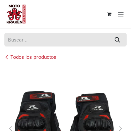
Ir al contenido
Todos los productos