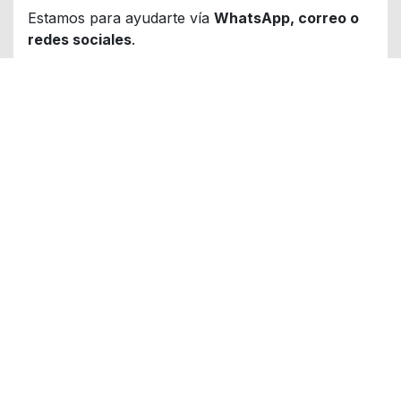
Estamos para ayudarte vía
WhatsApp, correo o
redes sociales
.
Habla con un experto
, no con un robot.
Lo que dicen nuestros clientes
01
02