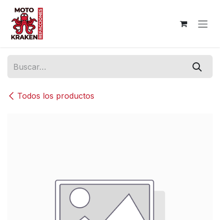
Ir al contenido
Todos los productos