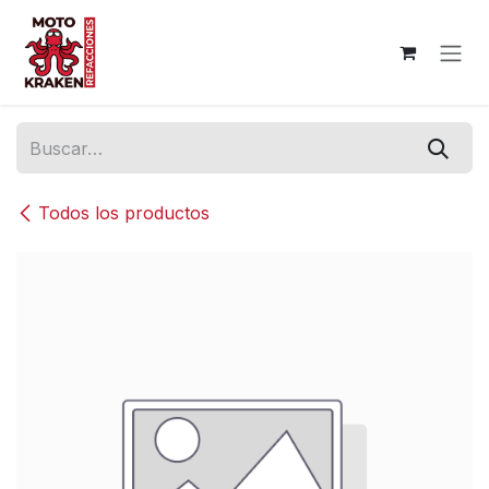
Ir al contenido
Todos los productos