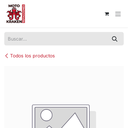
Ir al contenido
Todos los productos