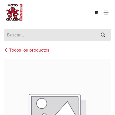
Ir al contenido
Todos los productos