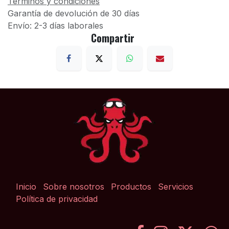
Términos y condiciones
Garantía de devolución de 30 días
Envío: 2-3 días laborales
Compartir
Inicio
Sobre nosotros
Productos
Servicios
Política de privacidad