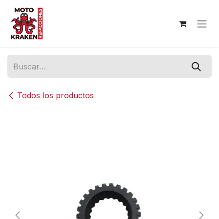
Ir al contenido
Todos los productos