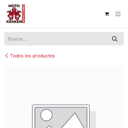
Ir al contenido
Todos los productos