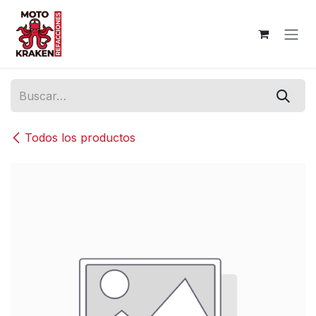
Ir al contenido
Todos los productos