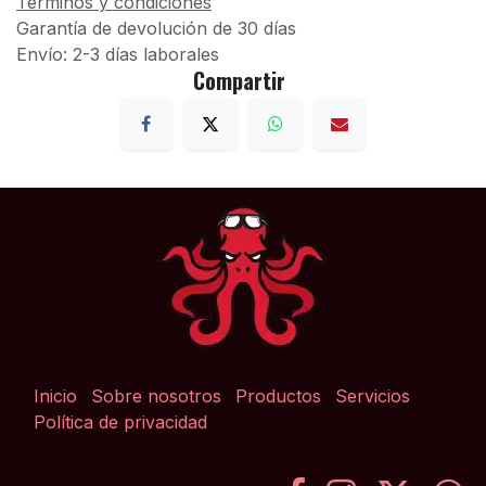
Términos y condiciones
Garantía de devolución de 30 días
Envío: 2-3 días laborales
Compartir
Inicio
Sobre nosotros
Productos
Servicios
Política de privacidad