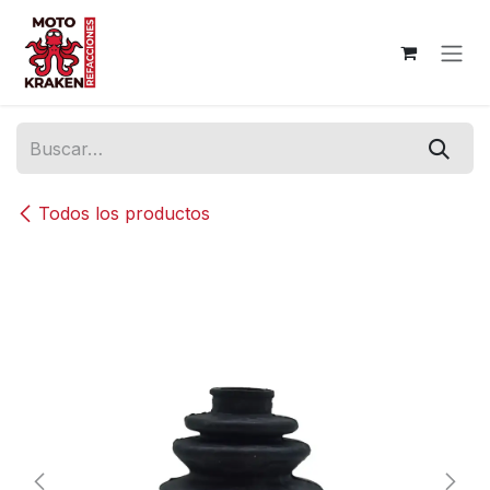
Ir al contenido
Todos los productos