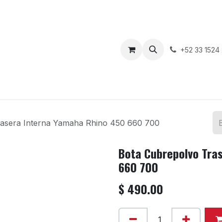
enda
Motos en Venta
Blog
Contáctenos
+52 33 1524
rasera Interna Yamaha Rhino 450 660 700
Bota Cubrepolvo Tra
660 700
$
490.00