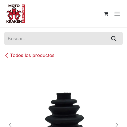
Ir al contenido
Todos los productos