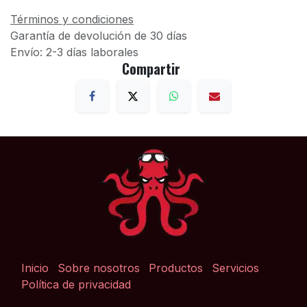
Términos y condiciones
Garantía de devolución de 30 días
Envío: 2-3 días laborales
Compartir
Inicio
Sobre nosotros
Productos
Servicios
Política de privacidad