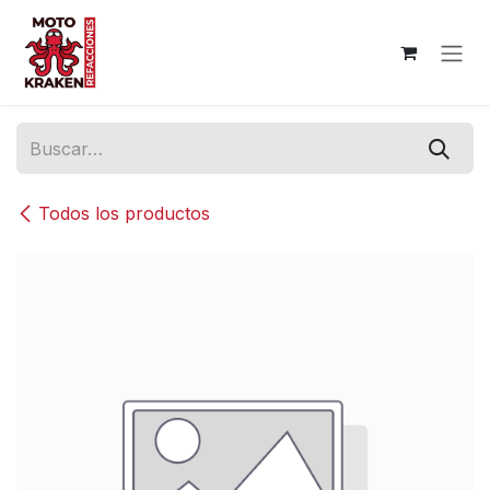
Ir al contenido
Todos los productos