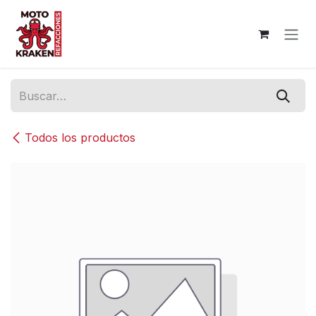
Ir al contenido
Todos los productos