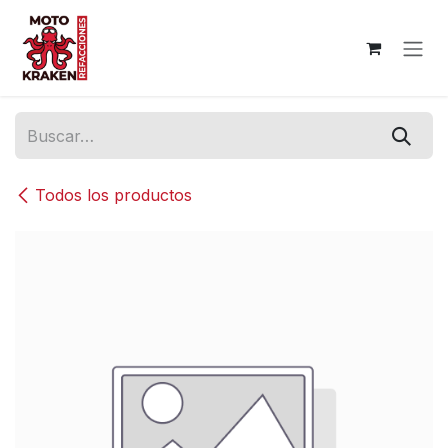
Ir al contenido
Todos los productos