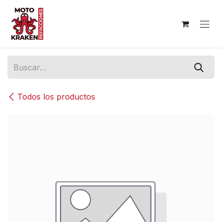
Ir al contenido
Todos los productos