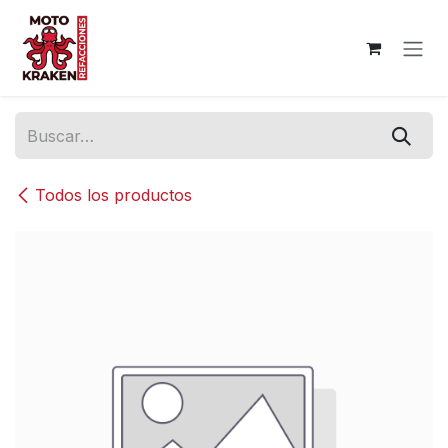
Ir al contenido
Todos los productos