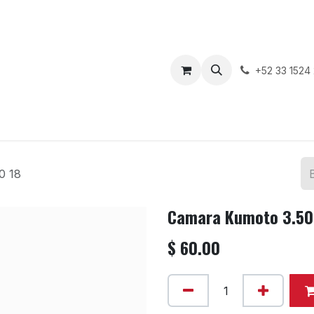
enda
Motos en Venta
Blog
Contáctenos
+52 33 1524
0 18
Camara Kumoto 3.50
$
60.00