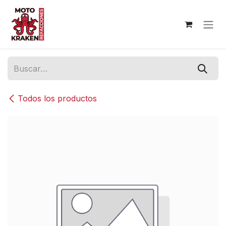
Ir al contenido
Todos los productos