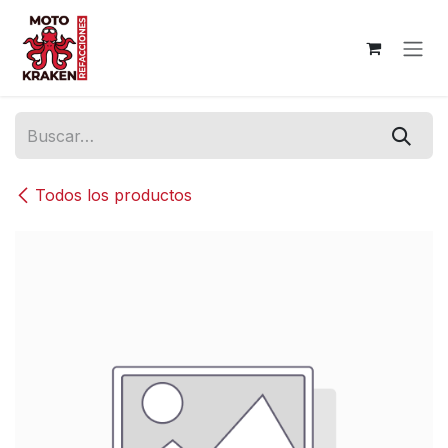
Ir al contenido
Todos los productos