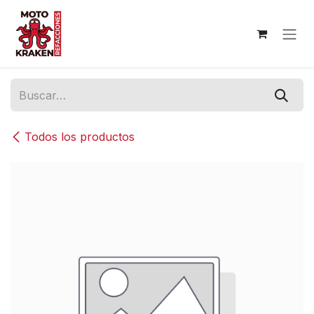
Ir al contenido
Todos los productos