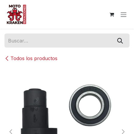
Ir al contenido
Todos los productos