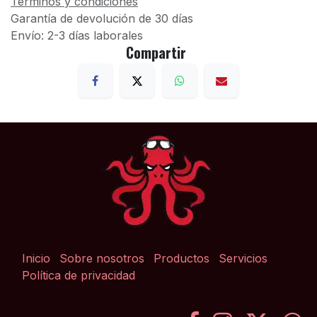
Términos y condiciones
Garantía de devolución de 30 días
Envío: 2-3 días laborales
Compartir
Inicio
Sobre nosotros
Productos
Servicios
Política de privacidad