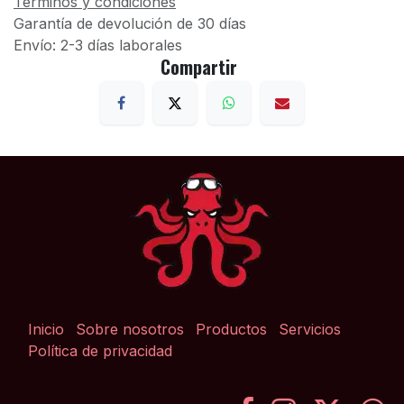
Términos y condiciones
Garantía de devolución de 30 días
Envío: 2-3 días laborales
Compartir
Inicio
Sobre nosotros
Productos
Servicios
Política de privacidad