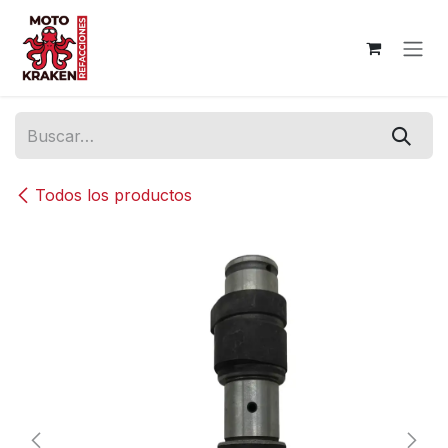
Ir al contenido
Todos los productos