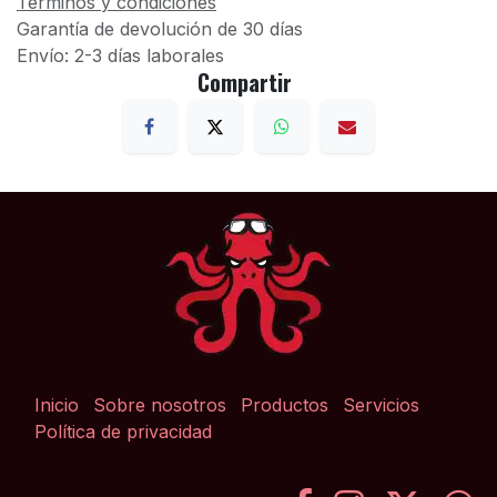
Términos y condiciones
Garantía de devolución de 30 días
Envío: 2-3 días laborales
Compartir
Inicio
Sobre nosotros
Productos
Servicios
Política de privacidad