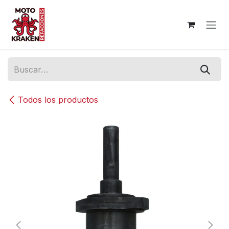
Ir al contenido
Todos los productos