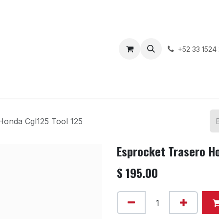
enda
Motos en Venta
Blog
Contáctenos
+52 33 1524
Honda Cgl125 Tool 125
Esprocket Trasero H
$
195.00