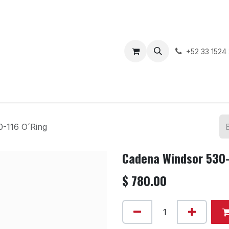
enda
Motos en Venta
Blog
Contáctenos
+52 33 1524
-116 O´Ring
Cadena Windsor 530-
$
780.00