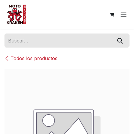
Ir al contenido
Todos los productos