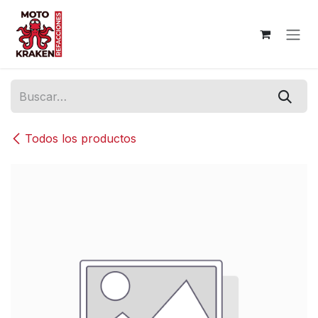
Ir al contenido
Todos los productos