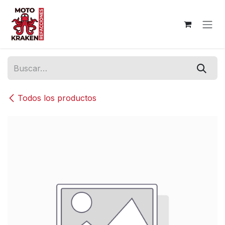
Ir al contenido
Todos los productos