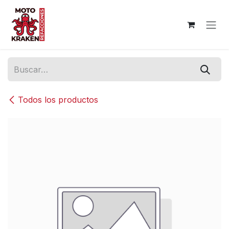
Ir al contenido
Todos los productos