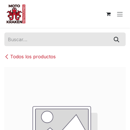
Ir al contenido
Todos los productos