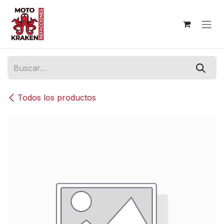
Ir al contenido
Todos los productos