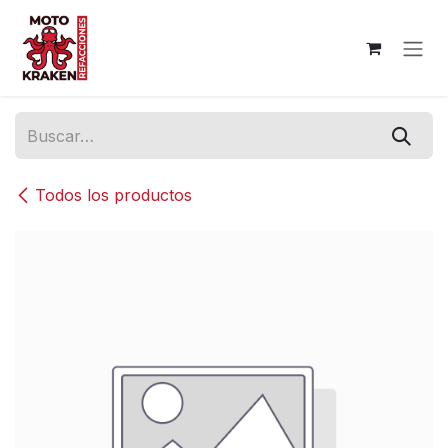
Ir al contenido
Todos los productos