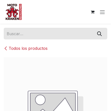
Ir al contenido
Todos los productos