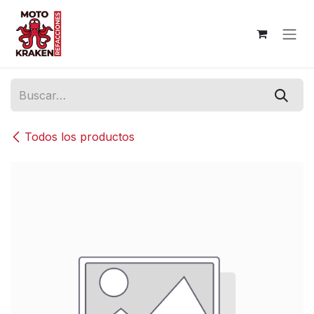
Ir al contenido
Todos los productos