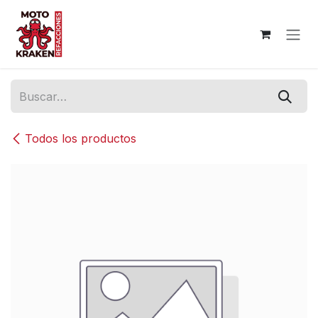
Ir al contenido
Todos los productos