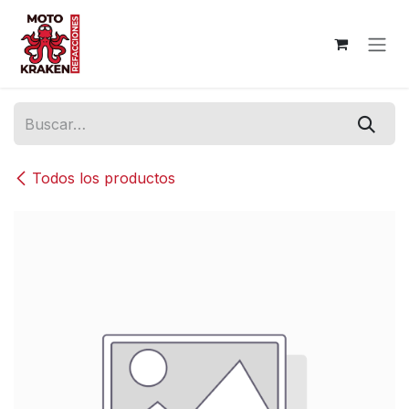
Ir al contenido
Todos los productos