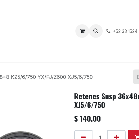
enda
Motos en Venta
Blog
Contáctenos
+52 33 1524
8x8 KZ5/6/750 YX/FJ/Z600 XJ5/6/750
Retenes Susp 36x48
XJ5/6/750
$
140.00