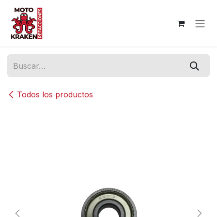
Ir al contenido
Todos los productos