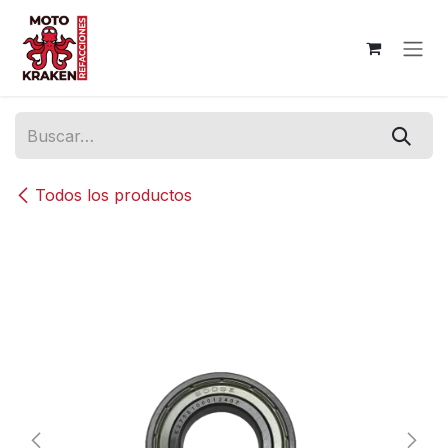
Ir al contenido
Todos los productos