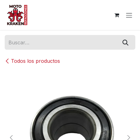
Ir al contenido
Todos los productos