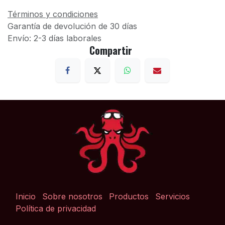
Términos y condiciones
Garantía de devolución de 30 días
Envío: 2-3 días laborales
Compartir
Inicio
Sobre nosotros
Productos
Servicios
Política de privacidad