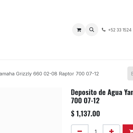
enda
Motos en Venta
Blog
Contáctenos
+52 33 1524
amaha Grizzly 660 02-08 Raptor 700 07-12
Deposito de Agua Ya
700 07-12
$
1,137.00