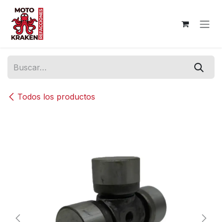
Ir al contenido
Todos los productos