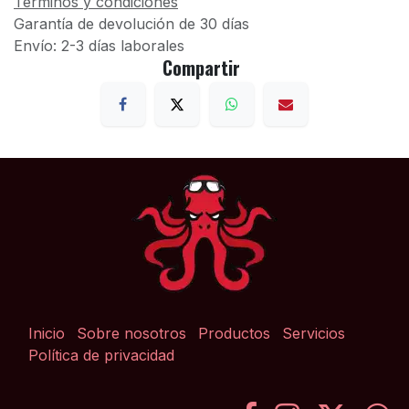
Términos y condiciones
Garantía de devolución de 30 días
Envío: 2-3 días laborales
Compartir
Inicio
Sobre nosotros
Productos
Servicios
Política de privacidad