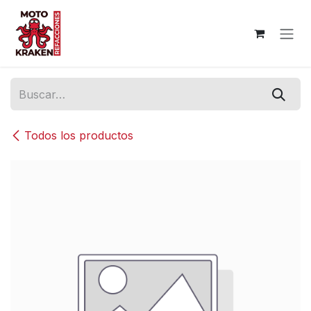
Ir al contenido
Todos los productos