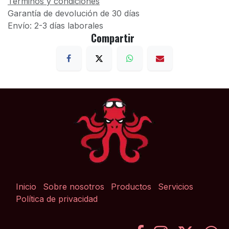
Términos y condiciones
Garantía de devolución de 30 días
Envío: 2-3 días laborales
Compartir
Inicio
Sobre nosotros
Productos
Servicios
Política de privacidad