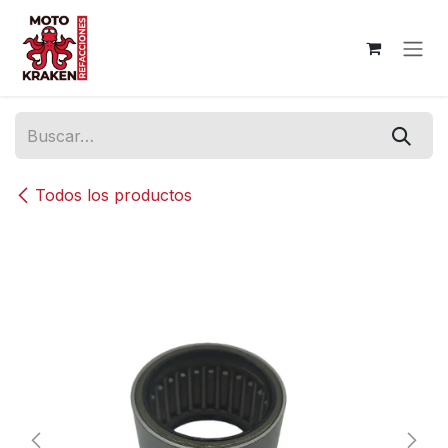
Ir al contenido
Todos los productos