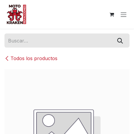
Ir al contenido
Todos los productos