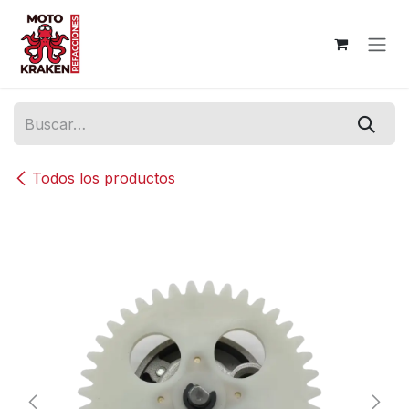
Ir al contenido
Todos los productos