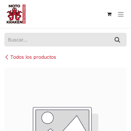
Ir al contenido
Todos los productos