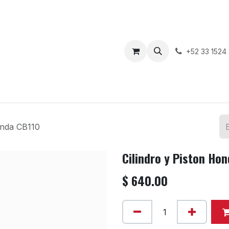
enda
Motos en Venta
Blog
Contáctenos
+52 33 1524
onda CB110
Cilindro y Piston Ho
$
640.00