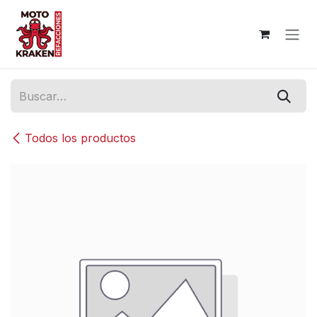
Ir al contenido
Todos los productos